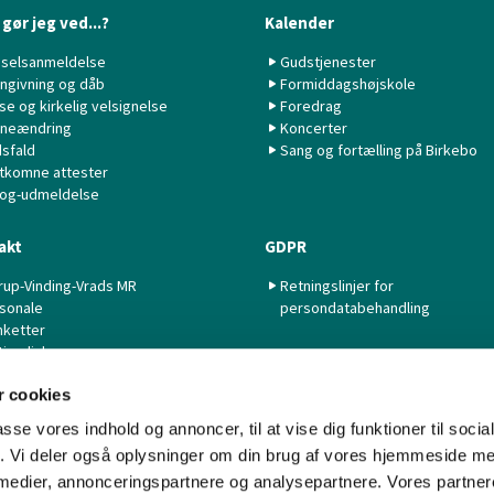
gør jeg ved...?
Kalender
selsanmeldelse
Gudstjenester
ngivning og dåb
Formiddagshøjskole
lse og kirkelig velsignelse
Foredrag
neændring
Koncerter
sfald
Sang og fortælling på Birkebo
tkomne attester
 og-udmeldelse
akt
GDPR
rup-Vinding-Vrads MR
Retningslinjer for
sonale
persondatabehandling
nketter
tige links
 cookies
passe vores indhold og annoncer, til at vise dig funktioner til soci
fik. Vi deler også oplysninger om din brug af vores hjemmeside m
 medier, annonceringspartnere og analysepartnere. Vores partne