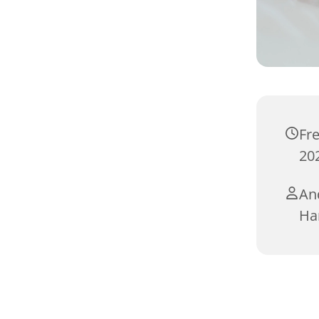
Fr
202
An
Ha