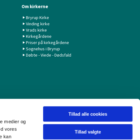
Om kirkerne
Bryrup Kirke
Vinding kirke
Vrads kirke
Kirkegårdene
Priser på kirkegårdene
Sognehus i Bryrup
Døbte - Viede - Dødsfald
Tillad alle cookies
ale medier og
ed vores
Tillad valgte
re kan