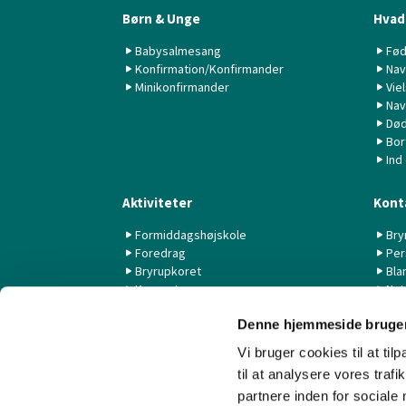
Børn & Unge
Hvad 
Babysalmesang
Fød
Konfirmation/Konfirmander
Nav
Minikonfirmander
Vie
Nav
Død
Bor
Ind
Aktiviteter
Kont
Formiddagshøjskole
Bry
Foredrag
Per
Bryrupkoret
Bla
Koncerter
Nyt
KK44 / KSK
Denne hjemmeside bruger
Livestream fra Aarhus Universitet
Vi bruger cookies til at til
til at analysere vores tra
partnere inden for sociale