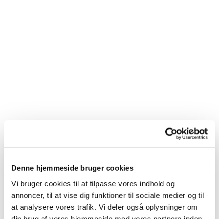
Denne hjemmeside bruger cookies
Du vil måske også kunne
Vi bruger cookies til at tilpasse vores indhold og
lide...
annoncer, til at vise dig funktioner til sociale medier og til
at analysere vores trafik. Vi deler også oplysninger om
din brug af vores hjemmeside med vores partnere inden