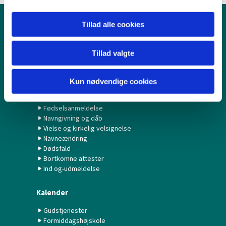
Tillad alle cookies
Børn & Unge
Babysalmesang
Tillad valgte
Konfirmation/Konfirmander
Minikonfirmander
Kun nødvendige cookies
Hvad gør jeg ved...?
Fødselsanmeldelse
Navngivning og dåb
Vielse og kirkelig velsignelse
Navneændring
Dødsfald
Bortkomne attester
Ind og-udmeldelse
Kalender
Gudstjenester
Formiddagshøjskole