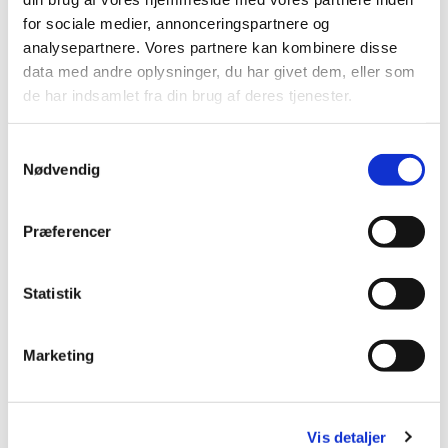
for sociale medier, annonceringspartnere og
analysepartnere. Vores partnere kan kombinere disse
data med andre oplysninger, du har givet dem, eller som
de har indsamlet fra din brug af deres tjenester.
S
Nødvendig
a
m
t
Præferencer
y
k
k
Statistik
e
v
Marketing
a
l
g
Vis detaljer