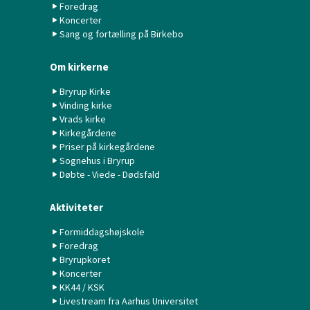
Foredrag
Koncerter
Sang og fortælling på Birkebo
Om kirkerne
Bryrup Kirke
Vinding kirke
Vrads kirke
Kirkegårdene
Priser på kirkegårdene
Sognehus i Bryrup
Døbte - Viede - Dødsfald
Aktiviteter
Formiddagshøjskole
Foredrag
Bryrupkoret
Koncerter
KK44 / KSK
Livestream fra Aarhus Universitet