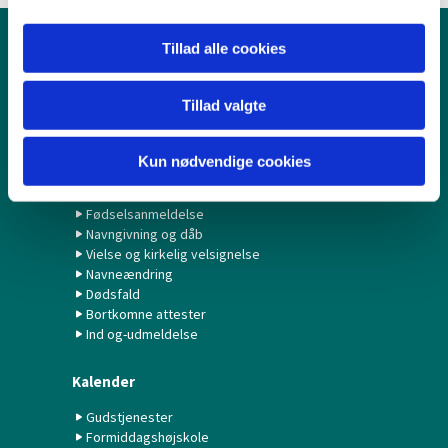
Tillad alle cookies
Børn & Unge
Babysalmesang
Tillad valgte
Konfirmation/Konfirmander
Minikonfirmander
Kun nødvendige cookies
Hvad gør jeg ved...?
Fødselsanmeldelse
Navngivning og dåb
Vielse og kirkelig velsignelse
Navneændring
Dødsfald
Bortkomne attester
Ind og-udmeldelse
Kalender
Gudstjenester
Formiddagshøjskole