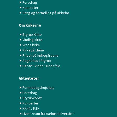
Foredrag
Koncerter
Sang og fortælling på Birkebo
Om kirkerne
Bryrup Kirke
Vinding kirke
Vrads kirke
Kirkegårdene
Priser på kirkegårdene
Sognehus i Bryrup
Døbte - Viede - Dødsfald
Aktiviteter
Formiddagshøjskole
Foredrag
Bryrupkoret
Koncerter
KK44 / KSK
Livestream fra Aarhus Universitet