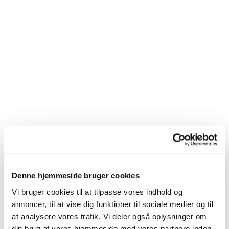
Denne hjemmeside bruger cookies
Du vil måske også kunne
Vi bruger cookies til at tilpasse vores indhold og
lide...
annoncer, til at vise dig funktioner til sociale medier og til
at analysere vores trafik. Vi deler også oplysninger om
din brug af vores hjemmeside med vores partnere inden