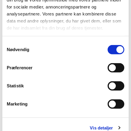
for sociale medier, annonceringspartnere og
analysepartnere. Vores partnere kan kombinere disse
data med andre oplysninger, du har givet dem, eller som
de har indsamlet fra din brug af deres tjenester.
S
Nødvendig
a
m
t
Præferencer
y
k
k
Statistik
e
v
Marketing
a
l
g
Vis detaljer