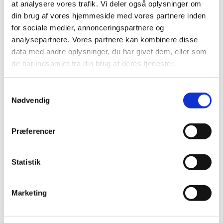
lide...
at analysere vores trafik. Vi deler også oplysninger om
din brug af vores hjemmeside med vores partnere inden
for sociale medier, annonceringspartnere og
analysepartnere. Vores partnere kan kombinere disse
data med andre oplysninger, du har givet dem, eller som
de har indsamlet fra din brug af deres tjenester.
S
Nødvendig
a
m
t
Præferencer
y
k
k
Statistik
e
v
Marketing
a
l
g