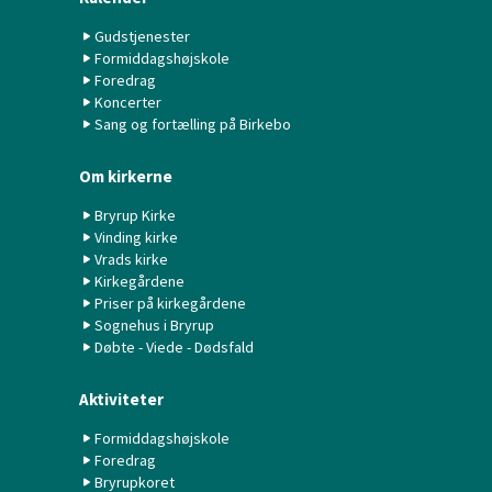
Gudstjenester
Formiddagshøjskole
Foredrag
Koncerter
Sang og fortælling på Birkebo
Om kirkerne
Bryrup Kirke
Vinding kirke
Vrads kirke
Kirkegårdene
Priser på kirkegårdene
Sognehus i Bryrup
Døbte - Viede - Dødsfald
Aktiviteter
Formiddagshøjskole
Foredrag
Bryrupkoret