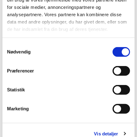
for sociale medier, annonceringspartnere og
analysepartnere. Vores partnere kan kombinere disse
data med andre oplysninger, du har givet dem, eller som
de har indsamlet fra din brug af deres tjenester.
S
Nødvendig
a
m
t
Præferencer
y
k
k
Statistik
e
v
Marketing
a
l
g
Vis detaljer