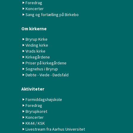
Foredrag
Koncerter
Sang og fortælling på Birkebo
Om kirkerne
Bryrup Kirke
Vinding kirke
Vrads kirke
Kirkegårdene
Priser på kirkegårdene
Sognehus i Bryrup
Døbte - Viede - Dødsfald
Aktiviteter
Formiddagshøjskole
Foredrag
Bryrupkoret
Koncerter
KK44 / KSK
Livestream fra Aarhus Universitet