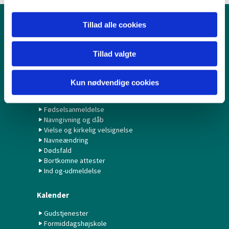
Tillad alle cookies
Børn & Unge
Babysalmesang
Tillad valgte
Konfirmation/Konfirmander
Minikonfirmander
Kun nødvendige cookies
Hvad gør jeg ved...?
Fødselsanmeldelse
Navngivning og dåb
Vielse og kirkelig velsignelse
Navneændring
Dødsfald
Bortkomne attester
Ind og-udmeldelse
Kalender
Gudstjenester
Formiddagshøjskole