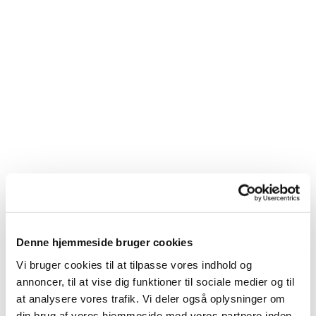
Denne hjemmeside bruger cookies
Du vil måske også kunne
Vi bruger cookies til at tilpasse vores indhold og
lide...
annoncer, til at vise dig funktioner til sociale medier og til
at analysere vores trafik. Vi deler også oplysninger om
din brug af vores hjemmeside med vores partnere inden