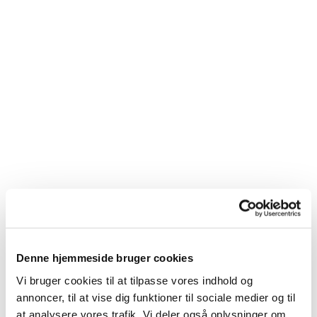
Denne hjemmeside bruger cookies
Vi bruger cookies til at tilpasse vores indhold og
Du vil måske også kunne
annoncer, til at vise dig funktioner til sociale medier og til
lide...
at analysere vores trafik. Vi deler også oplysninger om