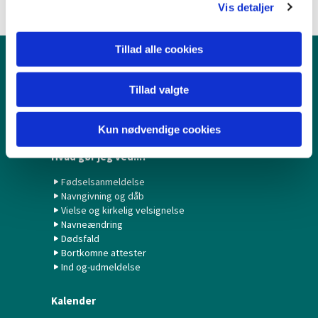
Vis detaljer
Tillad alle cookies
Børn & Unge
Tillad valgte
Babysalmesang
Konfirmation/Konfirmander
Minikonfirmander
Kun nødvendige cookies
Hvad gør jeg ved...?
Fødselsanmeldelse
Navngivning og dåb
Vielse og kirkelig velsignelse
Navneændring
Dødsfald
Bortkomne attester
Ind og-udmeldelse
Kalender