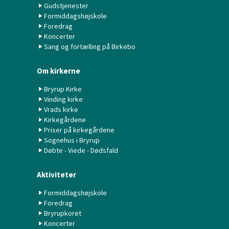
Gudstjenester
Formiddagshøjskole
Foredrag
Koncerter
Sang og fortælling på Birkebo
Om kirkerne
Bryrup Kirke
Vinding kirke
Vrads kirke
Kirkegårdene
Priser på kirkegårdene
Sognehus i Bryrup
Døbte - Viede - Dødsfald
Aktiviteter
Formiddagshøjskole
Foredrag
Bryrupkoret
Koncerter