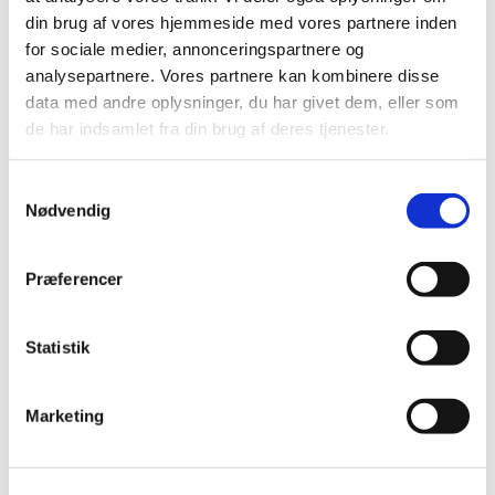
din brug af vores hjemmeside med vores partnere inden
for sociale medier, annonceringspartnere og
analysepartnere. Vores partnere kan kombinere disse
data med andre oplysninger, du har givet dem, eller som
de har indsamlet fra din brug af deres tjenester.
S
Nødvendig
a
m
t
Præferencer
y
k
k
Statistik
e
v
Marketing
a
l
g