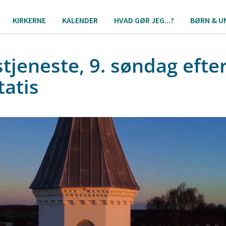
KIRKERNE
KALENDER
HVAD GØR JEG...?
BØRN & U
tjeneste, 9. søndag efte
tatis