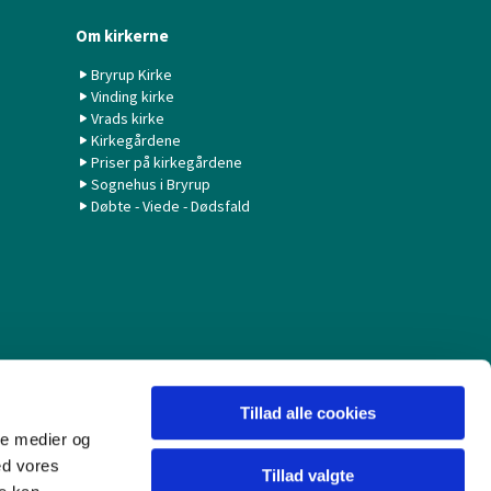
Om kirkerne
Bryrup Kirke
Vinding kirke
Vrads kirke
Kirkegårdene
Priser på kirkegårdene
Sognehus i Bryrup
Døbte - Viede - Dødsfald
Tillad alle cookies
ale medier og
ed vores
Tillad valgte