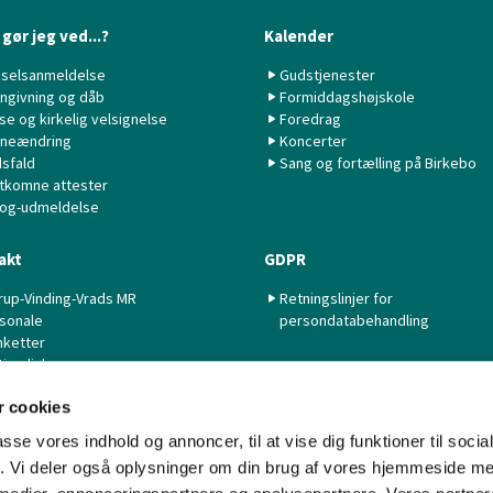
gør jeg ved...?
Kalender
selsanmeldelse
Gudstjenester
ngivning og dåb
Formiddagshøjskole
lse og kirkelig velsignelse
Foredrag
neændring
Koncerter
sfald
Sang og fortælling på Birkebo
tkomne attester
 og-udmeldelse
akt
GDPR
rup-Vinding-Vrads MR
Retningslinjer for
sonale
persondatabehandling
nketter
tige links
 cookies
passe vores indhold og annoncer, til at vise dig funktioner til soci
fik. Vi deler også oplysninger om din brug af vores hjemmeside m