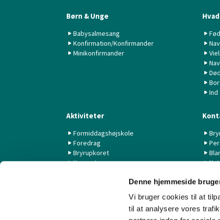
Børn & Unge
Hvad 
Babysalmesang
Fød
Konfirmation/Konfirmander
Nav
Minikonfirmander
Vie
Nav
Død
Bor
Ind
Aktiviteter
Kont
Formiddagshøjskole
Bry
Foredrag
Per
Bryrupkoret
Bla
Koncerter
Nyt
KK44 / KSK
Denne hjemmeside bruger
Livestream fra Aarhus Universitet
Vi bruger cookies til at til
til at analysere vores tra