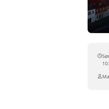
Søn
10
Ma