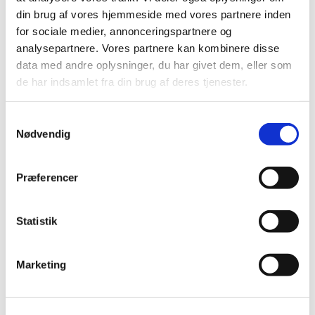
din brug af vores hjemmeside med vores partnere inden
for sociale medier, annonceringspartnere og
analysepartnere. Vores partnere kan kombinere disse
data med andre oplysninger, du har givet dem, eller som
de har indsamlet fra din brug af deres tjenester.
S
Nødvendig
a
m
t
Præferencer
y
k
k
Statistik
e
v
Marketing
a
l
g