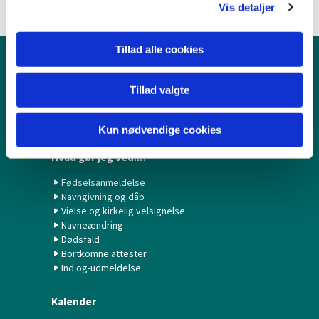
Vis detaljer
Tillad alle cookies
Børn & Unge
Tillad valgte
Babysalmesang
Konfirmation/Konfirmander
Minikonfirmander
Kun nødvendige cookies
Hvad gør jeg ved...?
Fødselsanmeldelse
Navngivning og dåb
Vielse og kirkelig velsignelse
Navneændring
Dødsfald
Bortkomne attester
Ind og-udmeldelse
Kalender