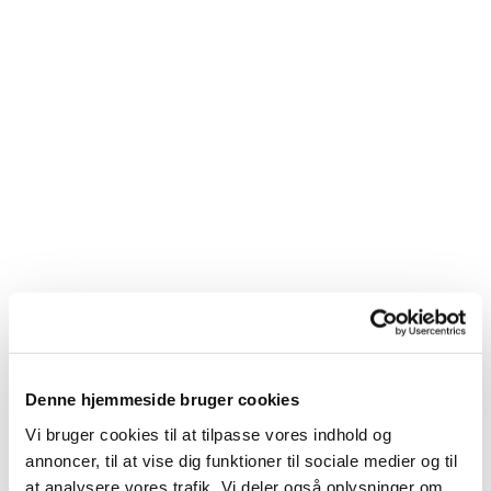
Denne hjemmeside bruger cookies
Vi bruger cookies til at tilpasse vores indhold og
Du vil måske også kunne
annoncer, til at vise dig funktioner til sociale medier og til
lide...
at analysere vores trafik. Vi deler også oplysninger om