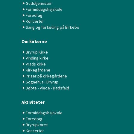
Gudstjenester
Formiddagshøjskole
Foredrag
Koncerter
Sang og fortælling på Birkebo
Om kirkerne
Bryrup Kirke
Vinding kirke
Vrads kirke
Kirkegårdene
Priser på kirkegårdene
Sognehus i Bryrup
Døbte - Viede - Dødsfald
Aktiviteter
Formiddagshøjskole
Foredrag
Bryrupkoret
Koncerter