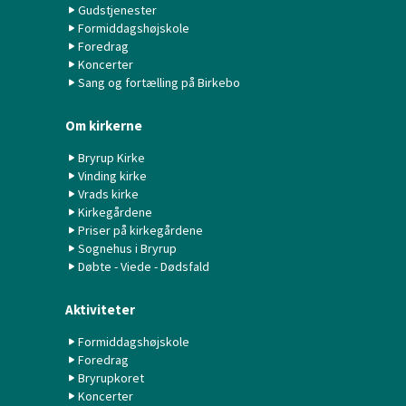
Gudstjenester
Formiddagshøjskole
Foredrag
Koncerter
Sang og fortælling på Birkebo
Om kirkerne
Bryrup Kirke
Vinding kirke
Vrads kirke
Kirkegårdene
Priser på kirkegårdene
Sognehus i Bryrup
Døbte - Viede - Dødsfald
Aktiviteter
Formiddagshøjskole
Foredrag
Bryrupkoret
Koncerter