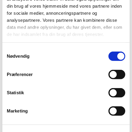
din brug af vores hjemmeside med vores partnere inden
for sociale medier, annonceringspartnere og
analysepartnere. Vores partnere kan kombinere disse
data med andre oplysninger, du har givet dem, eller som
de har indsamlet fra din brug af deres tjenester.
S
Nødvendig
a
m
t
Præferencer
y
k
k
Statistik
e
v
Marketing
a
l
g