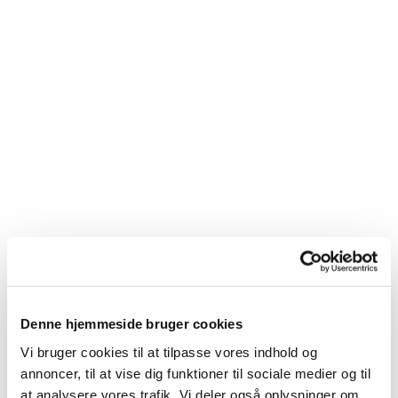
Denne hjemmeside bruger cookies
Vi bruger cookies til at tilpasse vores indhold og
Du vil måske også kunne
annoncer, til at vise dig funktioner til sociale medier og til
lide...
at analysere vores trafik. Vi deler også oplysninger om