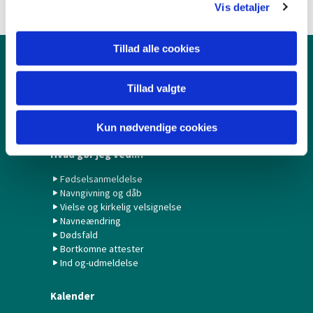
Vis detaljer
Tillad alle cookies
Børn & Unge
Tillad valgte
Babysalmesang
Konfirmation/Konfirmander
Minikonfirmander
Kun nødvendige cookies
Hvad gør jeg ved...?
Fødselsanmeldelse
Navngivning og dåb
Vielse og kirkelig velsignelse
Navneændring
Dødsfald
Bortkomne attester
Ind og-udmeldelse
Kalender