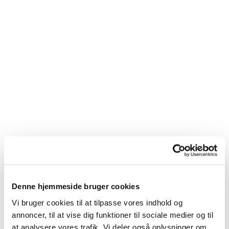
Denne hjemmeside bruger cookies
Vi bruger cookies til at tilpasse vores indhold og
Du vil måske også kunne
annoncer, til at vise dig funktioner til sociale medier og til
lide...
at analysere vores trafik. Vi deler også oplysninger om