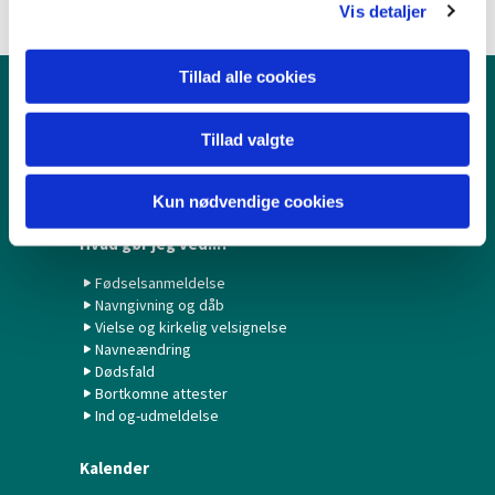
Vis detaljer
Tillad alle cookies
Børn & Unge
Tillad valgte
Babysalmesang
Konfirmation/Konfirmander
Minikonfirmander
Kun nødvendige cookies
Hvad gør jeg ved...?
Fødselsanmeldelse
Navngivning og dåb
Vielse og kirkelig velsignelse
Navneændring
Dødsfald
Bortkomne attester
Ind og-udmeldelse
Kalender