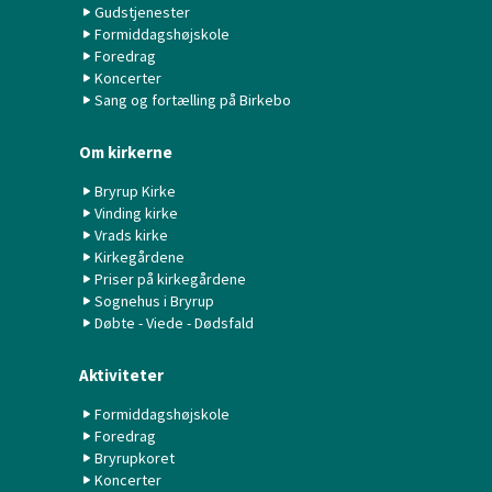
Gudstjenester
Formiddagshøjskole
Foredrag
Koncerter
Sang og fortælling på Birkebo
Om kirkerne
Bryrup Kirke
Vinding kirke
Vrads kirke
Kirkegårdene
Priser på kirkegårdene
Sognehus i Bryrup
Døbte - Viede - Dødsfald
Aktiviteter
Formiddagshøjskole
Foredrag
Bryrupkoret
Koncerter