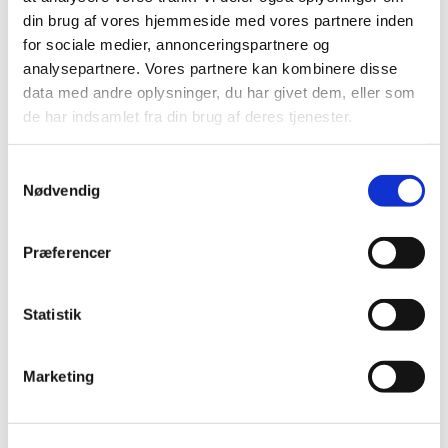
din brug af vores hjemmeside med vores partnere inden
for sociale medier, annonceringspartnere og
analysepartnere. Vores partnere kan kombinere disse
data med andre oplysninger, du har givet dem, eller som
de har indsamlet fra din brug af deres tjenester.
S
Nødvendig
a
m
t
Præferencer
y
k
k
Statistik
e
v
Marketing
a
l
g