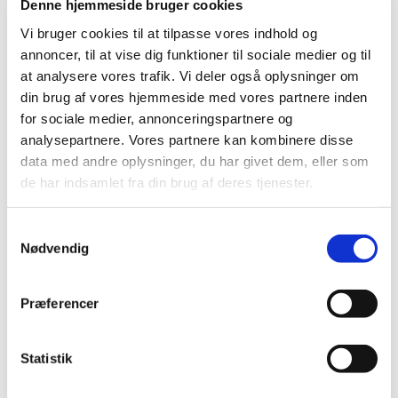
Denne hjemmeside bruger cookies
Vi bruger cookies til at tilpasse vores indhold og
annoncer, til at vise dig funktioner til sociale medier og til
at analysere vores trafik. Vi deler også oplysninger om
din brug af vores hjemmeside med vores partnere inden
for sociale medier, annonceringspartnere og
Du vil måske også kunne
analysepartnere. Vores partnere kan kombinere disse
lide...
data med andre oplysninger, du har givet dem, eller som
de har indsamlet fra din brug af deres tjenester.
S
Nødvendig
a
m
t
Præferencer
y
k
k
Statistik
e