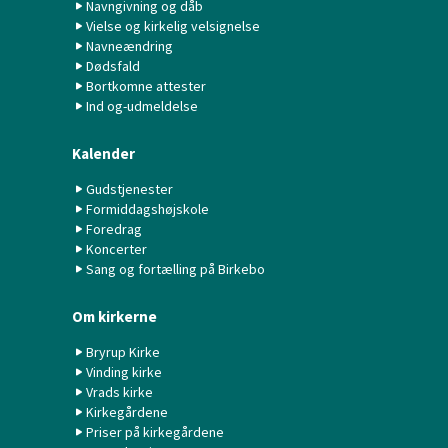
Navngivning og dåb
Vielse og kirkelig velsignelse
Navneændring
Dødsfald
Bortkomne attester
Ind og-udmeldelse
Kalender
Gudstjenester
Formiddagshøjskole
Foredrag
Koncerter
Sang og fortælling på Birkebo
Om kirkerne
Bryrup Kirke
Vinding kirke
Vrads kirke
Kirkegårdene
Priser på kirkegårdene