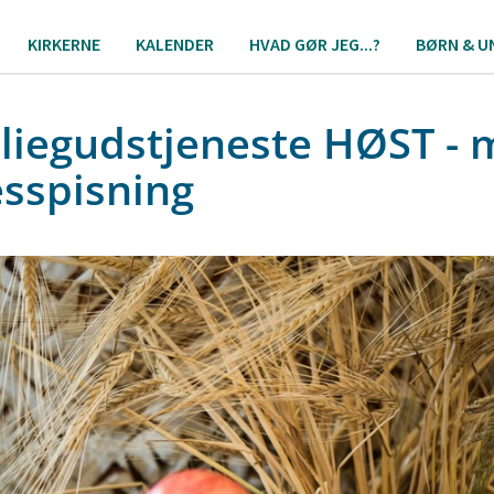
KIRKERNE
KALENDER
HVAD GØR JEG...?
BØRN & U
liegudstjeneste HØST - 
esspisning