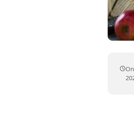
On
202