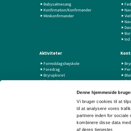
Babysalmesang
Fød
Konfirmation/Konfirmander
Nav
Minikonfirmander
Vie
Nav
Død
Bor
Ind
Aktiviteter
Kont
Formiddagshøjskole
Bry
Foredrag
Per
Bryrupkoret
Bla
Koncerter
Nyt
KK44 / KSK
Denne hjemmeside bruger
Livestream fra Aarhus Universitet
Vi bruger cookies til at til
til at analysere vores tra
partnere inden for sociale
kombinere disse data med a
af deres tjenester.