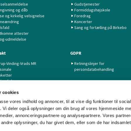
selsanmeldelse
Gudstjenester
ngivning og dåb
Formiddagshøjskole
lse og kirkelig velsignelse
Foredrag
neændring
Koncerter
sfald
Sang og fortælling på Birkebo
tkomne attester
 og-udmeldelse
akt
GDPR
rup-Vinding-Vrads MR
Retningslinjer for
sonale
persondatabehandling
nketter
tige links
 cookies
passe vores indhold og annoncer, til at vise dig funktioner til soci
fik. Vi deler også oplysninger om din brug af vores hjemmeside m
 medier, annonceringspartnere og analysepartnere. Vores partne
Kontakt
Cookiepolitik
Imprint
Tilgængelighedserklæring
ndre oplysninger, du har givet dem, eller som de har indsamlet 