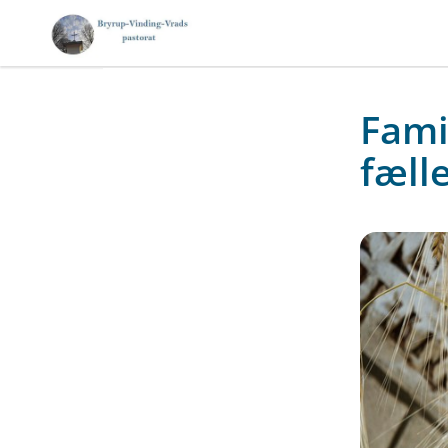
Fami
fæll