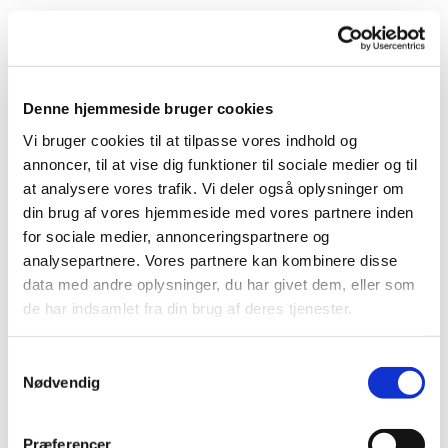
Denne hjemmeside bruger cookies
Vi bruger cookies til at tilpasse vores indhold og
annoncer, til at vise dig funktioner til sociale medier og til
at analysere vores trafik. Vi deler også oplysninger om
din brug af vores hjemmeside med vores partnere inden
for sociale medier, annonceringspartnere og
analysepartnere. Vores partnere kan kombinere disse
data med andre oplysninger, du har givet dem, eller som
de har indsamlet fra din brug af deres tjenester.
Du vil måske også kunne
S
lide...
Nødvendig
a
m
t
Præferencer