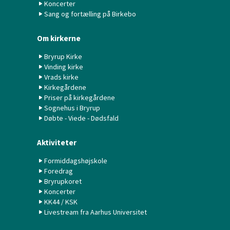
Koncerter
Sang og fortælling på Birkebo
Om kirkerne
Bryrup Kirke
Vinding kirke
Vrads kirke
Kirkegårdene
Priser på kirkegårdene
Sognehus i Bryrup
Døbte - Viede - Dødsfald
Aktiviteter
Formiddagshøjskole
Foredrag
Bryrupkoret
Koncerter
KK44 / KSK
Livestream fra Aarhus Universitet