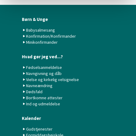
Børn & Unge
Babysalmesang
Konfirmation/Konfirmander
Minikonfirmander
Hvad gør jeg ved...?
Fødselsanmeldelse
Navngivning og dåb
Vielse og kirkelig velsignelse
Navneændring
Dødsfald
Bortkomne attester
Ind og-udmeldelse
Kalender
Gudstjenester
Formiddagshøjskole