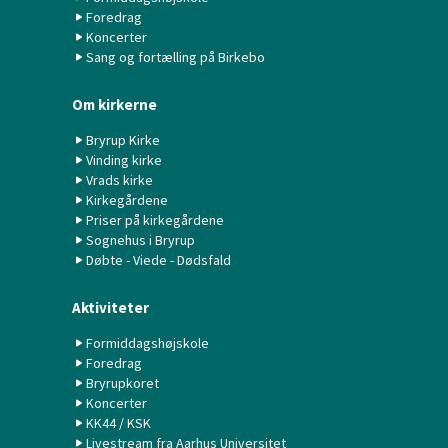
Foredrag
Koncerter
Sang og fortælling på Birkebo
Om kirkerne
Bryrup Kirke
Vinding kirke
Vrads kirke
Kirkegårdene
Priser på kirkegårdene
Sognehus i Bryrup
Døbte - Viede - Dødsfald
Aktiviteter
Formiddagshøjskole
Foredrag
Bryrupkoret
Koncerter
KK44 / KSK
Livestream fra Aarhus Universitet