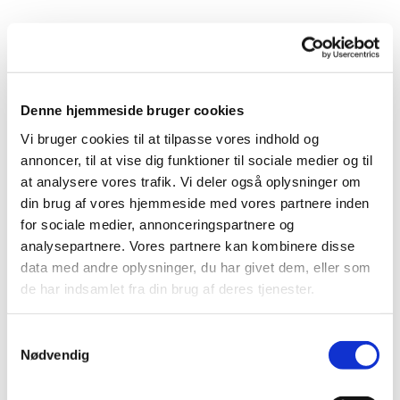
Denne hjemmeside bruger cookies
Vi bruger cookies til at tilpasse vores indhold og
annoncer, til at vise dig funktioner til sociale medier og til
at analysere vores trafik. Vi deler også oplysninger om
din brug af vores hjemmeside med vores partnere inden
for sociale medier, annonceringspartnere og
analysepartnere. Vores partnere kan kombinere disse
data med andre oplysninger, du har givet dem, eller som
de har indsamlet fra din brug af deres tjenester.
Du vil måske også kunne
S
lide...
Nødvendig
a
m