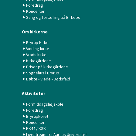
Foredrag
Koncerter
Sang og fortælling på Birkebo
Om kirkerne
Bryrup Kirke
Vinding kirke
Vrads kirke
Kirkegårdene
Priser på kirkegårdene
Sognehus i Bryrup
Døbte - Viede - Dødsfald
Aktiviteter
Formiddagshøjskole
Foredrag
Bryrupkoret
Koncerter
KK44 / KSK
Livestream fra Aarhus Universitet