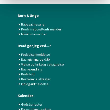
Børn & Unge
Babysalmesang
Konfirmation/Konfirmander
Minikonfirmander
Hvad gør jeg ved...?
Fødselsanmeldelse
Navngivning og dåb
Vielse og kirkelig velsignelse
Navneændring
Dødsfald
Bortkomne attester
Ind og-udmeldelse
Kalender
Gudstjenester
Formiddagshøjskole