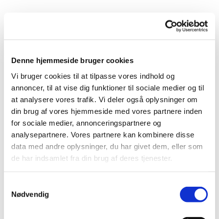
Denne hjemmeside bruger cookies
Vi bruger cookies til at tilpasse vores indhold og
annoncer, til at vise dig funktioner til sociale medier og til
at analysere vores trafik. Vi deler også oplysninger om
din brug af vores hjemmeside med vores partnere inden
for sociale medier, annonceringspartnere og
analysepartnere. Vores partnere kan kombinere disse
data med andre oplysninger, du har givet dem, eller som
de har indsamlet fra din brug af deres tjenester.
Du vil måske også kunne
S
lide...
Nødvendig
a
m