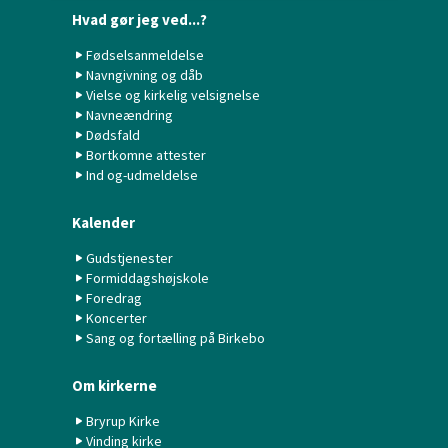
Hvad gør jeg ved...?
Fødselsanmeldelse
Navngivning og dåb
Vielse og kirkelig velsignelse
Navneændring
Dødsfald
Bortkomne attester
Ind og-udmeldelse
Kalender
Gudstjenester
Formiddagshøjskole
Foredrag
Koncerter
Sang og fortælling på Birkebo
Om kirkerne
Bryrup Kirke
Vinding kirke