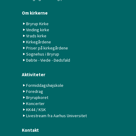
Om kirkerne
Bryrup Kirke
Vinding kirke
Vrads kirke
Kirkegårdene
Priser på kirkegårdene
Sognehus i Bryrup
Døbte - Viede - Dødsfald
Aktiviteter
Formiddagshøjskole
Foredrag
Bryrupkoret
Koncerter
KK44 / KSK
Livestream fra Aarhus Universitet
Kontakt