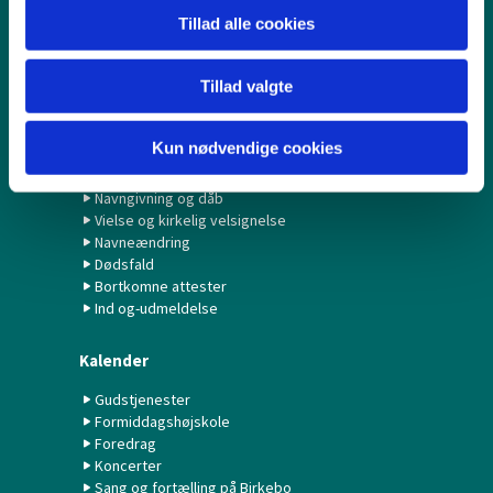
Børn & Unge
Tillad alle cookies
Babysalmesang
Konfirmation/Konfirmander
Minikonfirmander
Tillad valgte
Hvad gør jeg ved...?
Kun nødvendige cookies
Fødselsanmeldelse
Navngivning og dåb
Vielse og kirkelig velsignelse
Navneændring
Dødsfald
Bortkomne attester
Ind og-udmeldelse
Kalender
Gudstjenester
Formiddagshøjskole
Foredrag
Koncerter
Sang og fortælling på Birkebo