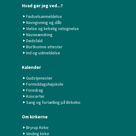
Hvad gør jeg ved...?
Fødselsanmeldelse
Navngivning og dåb
Vielse og kirkelig velsignelse
Navneændring
Dødsfald
Bortkomne attester
Ind og-udmeldelse
Kalender
Gudstjenester
Formiddagshøjskole
Foredrag
Koncerter
Sang og fortælling på Birkebo
Om kirkerne
Bryrup Kirke
Vinding kirke