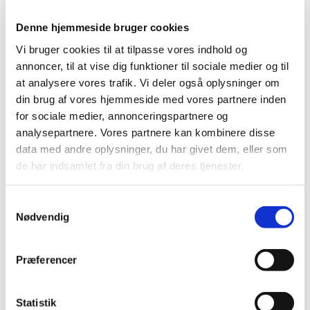
Denne hjemmeside bruger cookies
Vi bruger cookies til at tilpasse vores indhold og
annoncer, til at vise dig funktioner til sociale medier og til
at analysere vores trafik. Vi deler også oplysninger om
din brug af vores hjemmeside med vores partnere inden
for sociale medier, annonceringspartnere og
analysepartnere. Vores partnere kan kombinere disse
Du vil måske også kunne
data med andre oplysninger, du har givet dem, eller som
lide...
de har indsamlet fra din brug af deres tjenester.
S
Nødvendig
a
m
t
Præferencer
y
k
k
Statistik