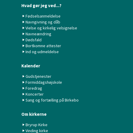
Hvad gør jeg ved...?
Fødselsanmeldelse
Navngivning og dåb
Vielse og kirkelig velsignelse
Navneændring
Dødsfald
Bortkomne attester
Ind og-udmeldelse
Kalender
Gudstjenester
Formiddagshøjskole
Foredrag
Koncerter
Sang og fortælling på Birkebo
Om kirkerne
Bryrup Kirke
Vinding kirke