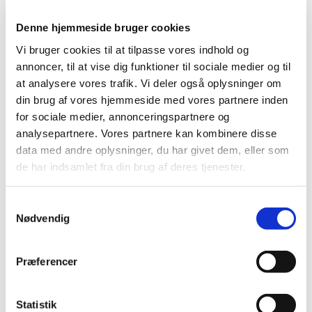
Denne hjemmeside bruger cookies
Vi bruger cookies til at tilpasse vores indhold og
annoncer, til at vise dig funktioner til sociale medier og til
at analysere vores trafik. Vi deler også oplysninger om
din brug af vores hjemmeside med vores partnere inden
for sociale medier, annonceringspartnere og
analysepartnere. Vores partnere kan kombinere disse
Du vil måske også kunne
data med andre oplysninger, du har givet dem, eller som
lide...
de har indsamlet fra din brug af deres tjenester.
S
Nødvendig
a
m
t
Præferencer
y
k
k
Statistik