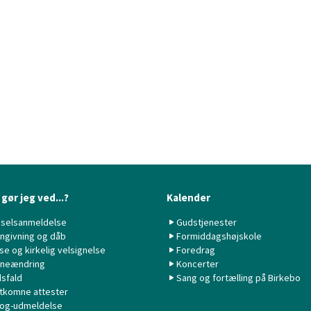
gør jeg ved...?
Kalender
selsanmeldelse
Gudstjenester
ngivning og dåb
Formiddagshøjskole
lse og kirkelig velsignelse
Foredrag
neændring
Koncerter
sfald
Sang og fortælling på Birkebo
tkomne attester
 og-udmeldelse