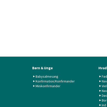
Børn & Unge
Hvad 
Babysalmesang
Fød
Konfirmation/Konfirmander
Nav
Minikonfirmander
Vie
Nav
Død
Bor
Ind