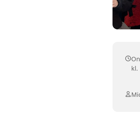
On
kl.
Mi