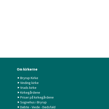
Om kirkerne
Bryrup Kirke
Vinding kirke
Vrads kirke
Kirkegårdene
Priser på kirkegårdene
Sognehus i Bryrup
Døbte - Viede - Dødsfald