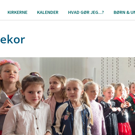
KIRKERNE
KALENDER
HVAD GØR JEG...?
BØRN & U
ekor