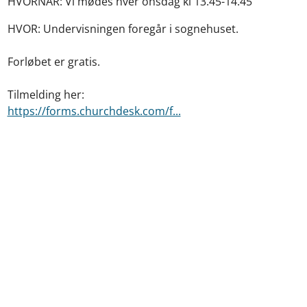
HVORNÅR: Vi mødes hver onsdag kl 13.45-14.45
HVOR: Undervisningen foregår i sognehuset.
Forløbet er gratis.
Tilmelding her:
https://forms.churchdesk.com/f...