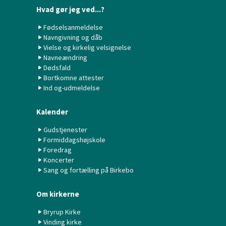
Hvad gør jeg ved...?
Fødselsanmeldelse
Navngivning og dåb
Vielse og kirkelig velsignelse
Navneændring
Dødsfald
Bortkomne attester
Ind og-udmeldelse
Kalender
Gudstjenester
Formiddagshøjskole
Foredrag
Koncerter
Sang og fortælling på Birkebo
Om kirkerne
Bryrup Kirke
Vinding kirke