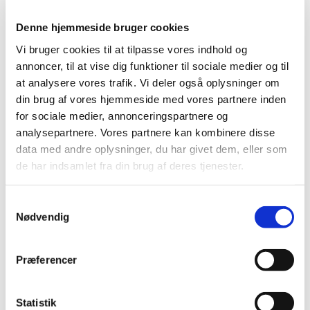
Denne hjemmeside bruger cookies
Vi bruger cookies til at tilpasse vores indhold og
annoncer, til at vise dig funktioner til sociale medier og til
at analysere vores trafik. Vi deler også oplysninger om
din brug af vores hjemmeside med vores partnere inden
for sociale medier, annonceringspartnere og
analysepartnere. Vores partnere kan kombinere disse
Du vil måske også kunne
data med andre oplysninger, du har givet dem, eller som
lide...
de har indsamlet fra din brug af deres tjenester.
S
Nødvendig
a
m
t
Præferencer
y
k
k
Statistik