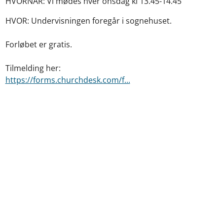
HVORNÅR: Vi mødes hver onsdag kl 13.45-14.45
HVOR: Undervisningen foregår i sognehuset.
Forløbet er gratis.
Tilmelding her:
https://forms.churchdesk.com/f...