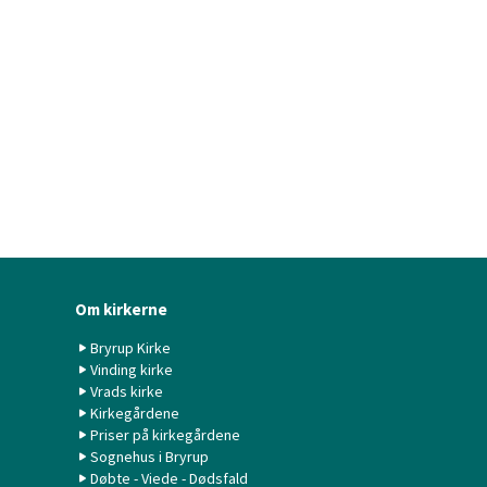
Om kirkerne
Bryrup Kirke
Vinding kirke
Vrads kirke
Kirkegårdene
Priser på kirkegårdene
Sognehus i Bryrup
Døbte - Viede - Dødsfald