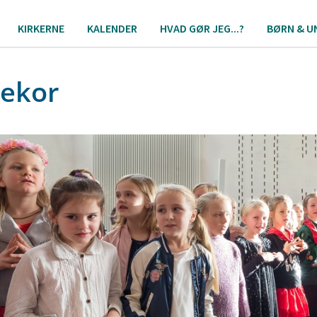
KIRKERNE
KALENDER
HVAD GØR JEG...?
BØRN & U
ekor