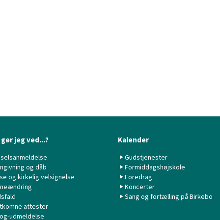
gør jeg ved...?
Kalender
selsanmeldelse
Gudstjenester
ngivning og dåb
Formiddagshøjskole
lse og kirkelig velsignelse
Foredrag
neændring
Koncerter
sfald
Sang og fortælling på Birkebo
tkomne attester
 og-udmeldelse