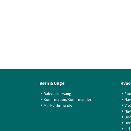
Børn & Unge
Hvad 
Babysalmesang
Fød
Konfirmation/Konfirmander
Nav
Minikonfirmander
Vie
Nav
Død
Bor
Ind