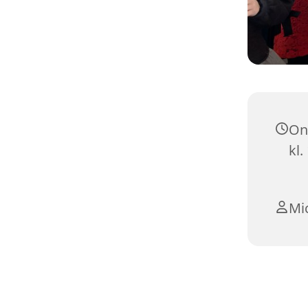
On
kl.
Mi