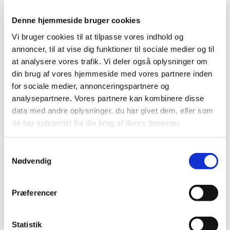
Denne hjemmeside bruger cookies
Vi bruger cookies til at tilpasse vores indhold og
annoncer, til at vise dig funktioner til sociale medier og til
at analysere vores trafik. Vi deler også oplysninger om
din brug af vores hjemmeside med vores partnere inden
for sociale medier, annonceringspartnere og
analysepartnere. Vores partnere kan kombinere disse
Du vil måske også kunne
data med andre oplysninger, du har givet dem, eller som
lide...
de har indsamlet fra din brug af deres tjenester.
S
Nødvendig
a
m
t
Præferencer
y
k
k
Statistik