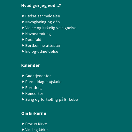
Hvad gør jeg ved...?
Fødselsanmeldelse
Navngivning og dåb
Vielse og kirkelig velsignelse
Navneændring
Dødsfald
Bortkomne attester
Ind og-udmeldelse
Kalender
Gudstjenester
Formiddagshøjskole
Foredrag
Koncerter
Sang og fortælling på Birkebo
Om kirkerne
Bryrup Kirke
Vinding kirke