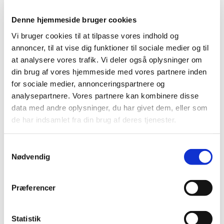
Denne hjemmeside bruger cookies
Vi bruger cookies til at tilpasse vores indhold og
annoncer, til at vise dig funktioner til sociale medier og til
at analysere vores trafik. Vi deler også oplysninger om
din brug af vores hjemmeside med vores partnere inden
for sociale medier, annonceringspartnere og
analysepartnere. Vores partnere kan kombinere disse
Du vil måske også kunne
data med andre oplysninger, du har givet dem, eller som
lide...
de har indsamlet fra din brug af deres tjenester.
S
Nødvendig
a
m
t
Præferencer
y
k
k
Statistik