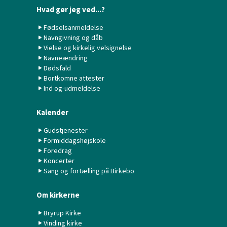
Hvad gør jeg ved...?
Fødselsanmeldelse
Navngivning og dåb
Vielse og kirkelig velsignelse
Navneændring
Dødsfald
Bortkomne attester
Ind og-udmeldelse
Kalender
Gudstjenester
Formiddagshøjskole
Foredrag
Koncerter
Sang og fortælling på Birkebo
Om kirkerne
Bryrup Kirke
Vinding kirke