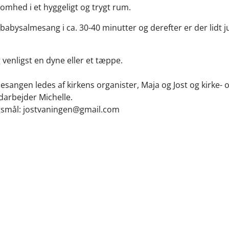
hed i et hyggeligt og trygt rum.
 babysalmesang i ca. 30-40 minutter og derefter er der lidt ju
venligst en dyne eller et tæppe.
sangen ledes af kirkens organister, Maja og Jost og kirke- 
arbejder Michelle.
gsmål: jostvaningen@gmail.com