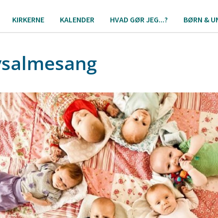
KIRKERNE
KALENDER
HVAD GØR JEG...?
BØRN & U
salmesang