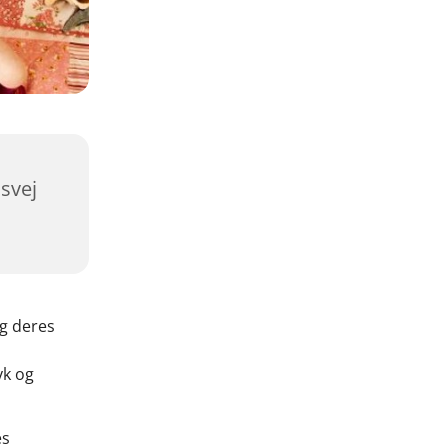
svej
og deres
yk og
es