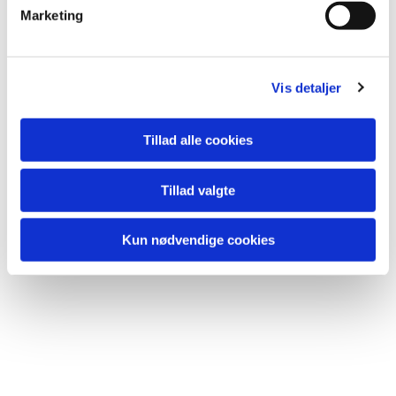
v
Marketing
a
l
g
Vis detaljer
Du vil måske også kunne
Tillad alle cookies
lide...
Tillad valgte
Kun nødvendige cookies