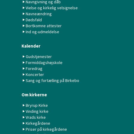
Navngivning og dåb
Vielse og kirkelig velsignelse
Navneændring
Dødsfald
Bortkomne attester
Ind og-udmeldelse
Kalender
Gudstjenester
Formiddagshøjskole
Foredrag
Koncerter
Sang og fortælling på Birkebo
Om kirkerne
Bryrup Kirke
Vinding kirke
Vrads kirke
Kirkegårdene
Priser på kirkegårdene