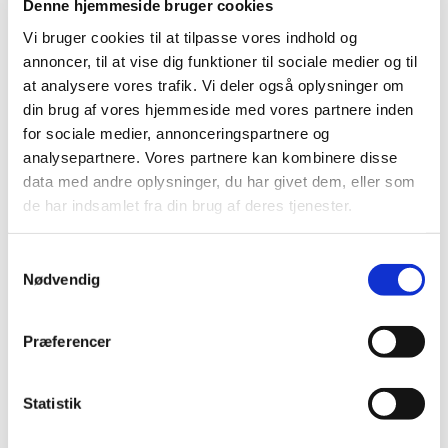
Denne hjemmeside bruger cookies
Vi bruger cookies til at tilpasse vores indhold og
annoncer, til at vise dig funktioner til sociale medier og til
at analysere vores trafik. Vi deler også oplysninger om
din brug af vores hjemmeside med vores partnere inden
for sociale medier, annonceringspartnere og
analysepartnere. Vores partnere kan kombinere disse
data med andre oplysninger, du har givet dem, eller som
de har indsamlet fra din brug af deres tjenester.
S
Nødvendig
a
m
t
Præferencer
y
k
k
Statistik
e