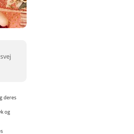
svej
og deres
yk og
es