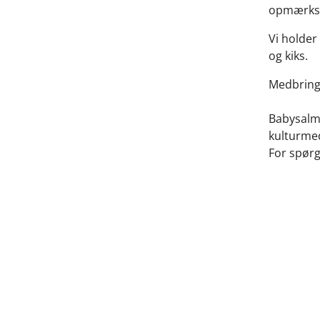
opmærksom
Vi holder
og kiks.
Medbring 
Babysalme
kulturmed
For spør