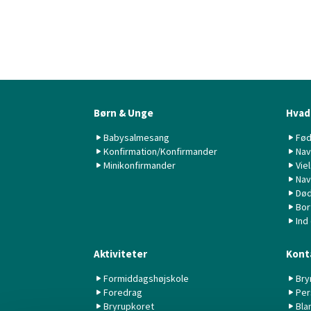
Børn & Unge
Hvad 
Babysalmesang
Fød
Konfirmation/Konfirmander
Nav
Minikonfirmander
Vie
Nav
Død
Bor
Ind
Aktiviteter
Kont
Formiddagshøjskole
Bry
Foredrag
Per
Bryrupkoret
Bla