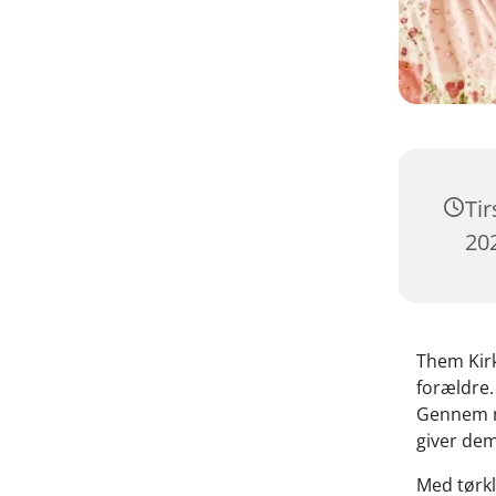
Ti
202
Them Kirk
forældre.
Gennem m
giver dem
Med tørkl