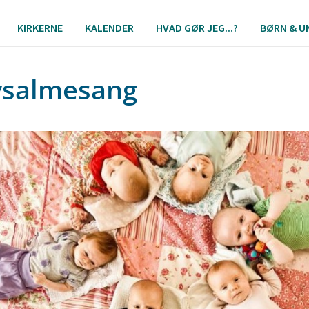
KIRKERNE
KALENDER
HVAD GØR JEG...?
BØRN & U
salmesang