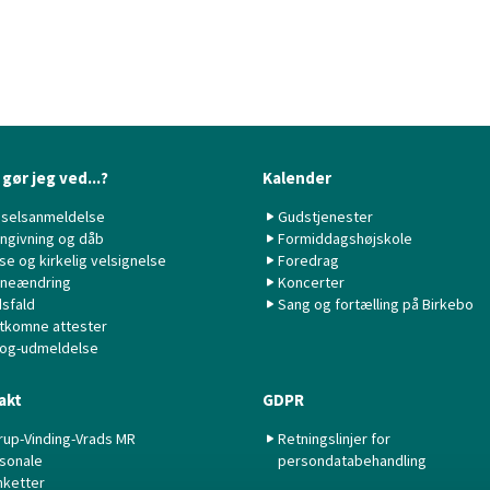
gør jeg ved...?
Kalender
selsanmeldelse
Gudstjenester
ngivning og dåb
Formiddagshøjskole
lse og kirkelig velsignelse
Foredrag
neændring
Koncerter
sfald
Sang og fortælling på Birkebo
tkomne attester
 og-udmeldelse
akt
GDPR
rup-Vinding-Vrads MR
Retningslinjer for
sonale
persondatabehandling
nketter