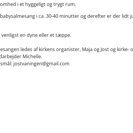
hed i et hyggeligt og trygt rum.
 babysalmesang i ca. 30-40 minutter og derefter er der lidt ju
venligst en dyne eller et tæppe.
sangen ledes af kirkens organister, Maja og Jost og kirke- 
arbejder Michelle.
gsmål: jostvaningen@gmail.com