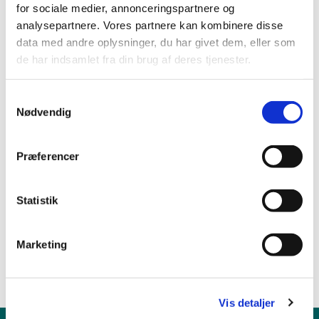
for sociale medier, annonceringspartnere og
analysepartnere. Vores partnere kan kombinere disse
data med andre oplysninger, du har givet dem, eller som
de har indsamlet fra din brug af deres tjenester.
S
Nødvendig
a
m
t
Præferencer
y
k
k
Statistik
e
v
Marketing
a
l
g
Vis detaljer