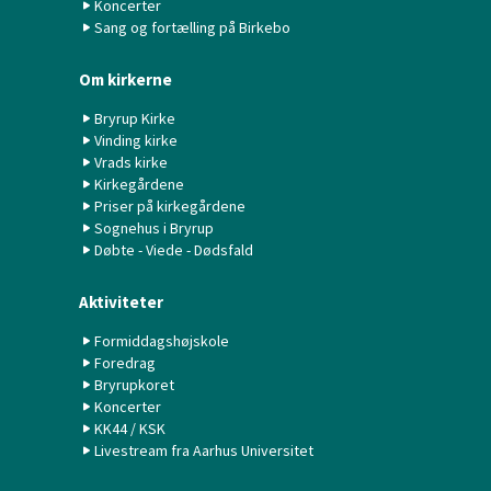
Koncerter
Sang og fortælling på Birkebo
Om kirkerne
Bryrup Kirke
Vinding kirke
Vrads kirke
Kirkegårdene
Priser på kirkegårdene
Sognehus i Bryrup
Døbte - Viede - Dødsfald
Aktiviteter
Formiddagshøjskole
Foredrag
Bryrupkoret
Koncerter
KK44 / KSK
Livestream fra Aarhus Universitet