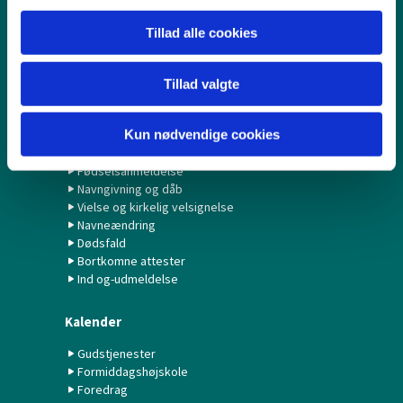
Børn & Unge
Tillad alle cookies
Babysalmesang
Konfirmation/Konfirmander
Tillad valgte
Minikonfirmander
Kun nødvendige cookies
Hvad gør jeg ved...?
Fødselsanmeldelse
Navngivning og dåb
Vielse og kirkelig velsignelse
Navneændring
Dødsfald
Bortkomne attester
Ind og-udmeldelse
Kalender
Gudstjenester
Formiddagshøjskole
Foredrag