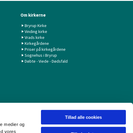
Om kirkerne
Bryrup Kirke
Vinding kirke
Vrads kirke
Kirkegårdene
Priser på kirkegårdene
Sognehus i Bryrup
Døbte - Viede - Dødsfald
Tillad alle cookies
ale medier og
ed vores