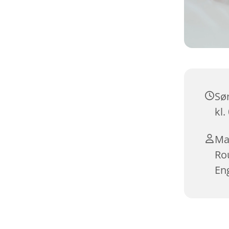
Sø
kl.
Ma
Ro
En