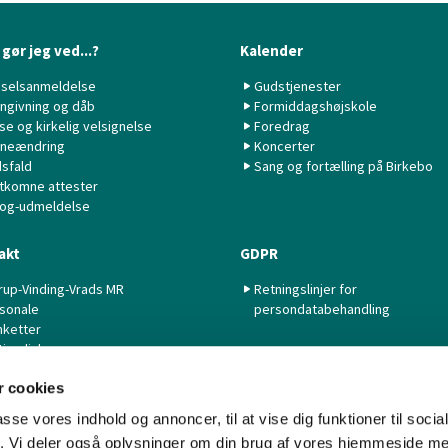
gør jeg ved...?
Kalender
selsanmeldelse
Gudstjenester
ngivning og dåb
Formiddagshøjskole
lse og kirkelig velsignelse
Foredrag
neændring
Koncerter
sfald
Sang og fortælling på Birkebo
tkomne attester
 og-udmeldelse
akt
GDPR
rup-Vinding-Vrads MR
Retningslinjer for
sonale
persondatabehandling
nketter
tige links
 cookies
passe vores indhold og annoncer, til at vise dig funktioner til soci
fik. Vi deler også oplysninger om din brug af vores hjemmeside m