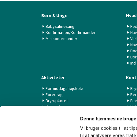
Børn & Unge
Hvad 
Babysalmesang
Fød
Konfirmation/Konfirmander
Nav
Minikonfirmander
Vie
Nav
Død
Bor
Ind
Aktiviteter
Kont
Formiddagshøjskole
Bry
Foredrag
Per
Bryrupkoret
Bla
Koncerter
Nyt
KK44 / KSK
Denne hjemmeside bruger
Livestream fra Aarhus Universitet
Vi bruger cookies til at til
til at analysere vores tra